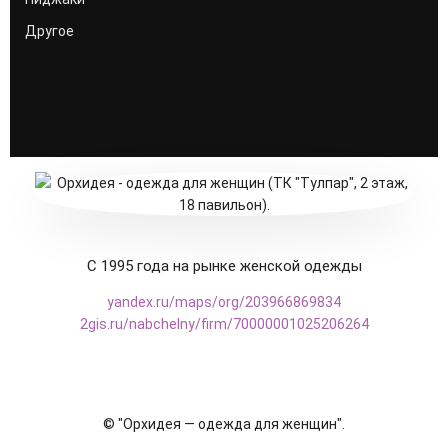
Другое
С 1995 года на рынке женской одежды
yandex.ru/maps/org/203966869834
2gis.ru/nabchelny/firm/70000001025206264
© "Орхидея — одежда для женщин".